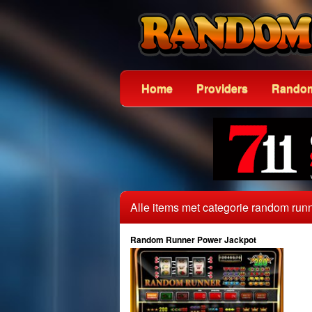
Home
Providers
Random
Alle items met categorie random runn
Random Runner Power Jackpot