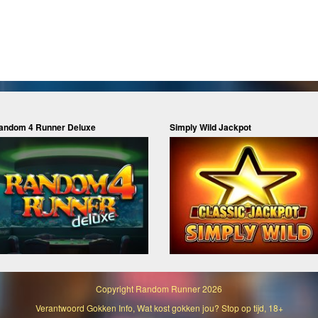
andom 4 Runner Deluxe
Simply Wild Jackpot
Copyright
Random Runner
2026
Verantwoord Gokken Info, Wat kost gokken jou? Stop op tijd, 18+