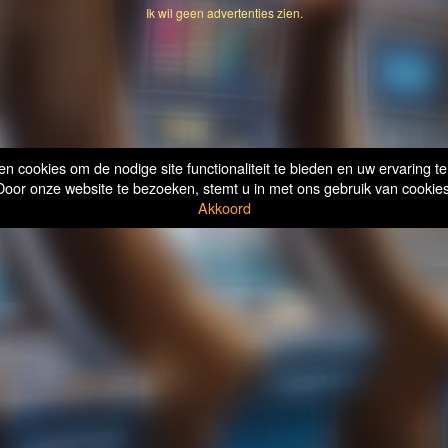
Ik wil geen advertenties zien.
n cookies om de nodige site functionaliteit te bieden en uw ervaring te
Door onze website te bezoeken, stemt u in met ons gebruik van cookies
Akkoord